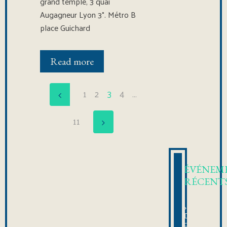
grand temple, 3 quai
Augagneur Lyon 3°. Métro B
place Guichard
Read more
1
2
3
4
…
11
ÉVÉNEM
RÉCENT
Dernière
célébration