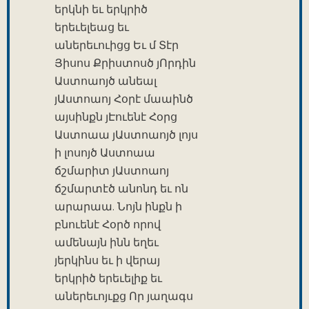
երկնի եւ երկրիծ
երեւելեաց եւ
աներեւուիցց Եւ մ Տէր
Յիսոս Քրիստոսծ յՈրդին
Աստոաոյծ անեալ
յԱստոաոյ Հօրէ մաաինծ
այսինքն յԷուենէ Հօրց
Աստոաա յԱստոաոյծ լոյս
ի լոսոյծ Աստոաա
ճշմարիտ յԱստոաոյ
ճշմարտէծ անոնդ եւ ոն
արարաա. Նոյն ինքն ի
բնուենէ Հօրծ որով
ամենայն ինն եղեւ
յերկինս եւ ի վերայ
երկրիծ երեւելիք եւ
աներեւոյւքց Որ յաղագս