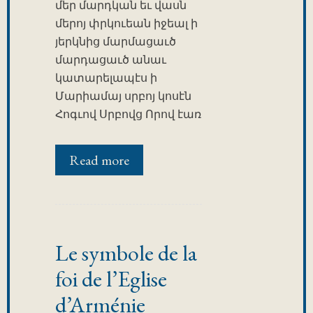
մեր մարդկան եւ վասն
մերոյ փրկուեան իջեալ ի
յերկնից մարմացաւծ
մարդացաւծ անաւ
կատարելապէս ի
Մարիամայ սրբոյ կոսէն
Հոգւով Սրբովց Որով էառ
Read more
Le symbole de la
foi de l’Eglise
d’Arménie