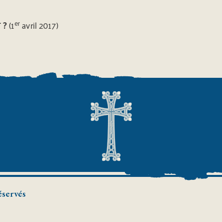
er
 ?
(1
avril 2017)
éservés