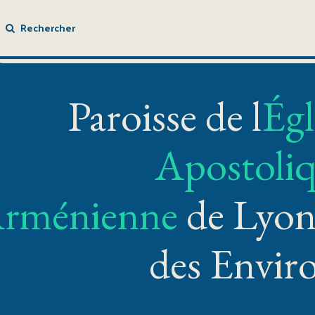
Rechercher
Paroisse de l
Égl
Apostoli
rménienne
de Lyon
des Envir