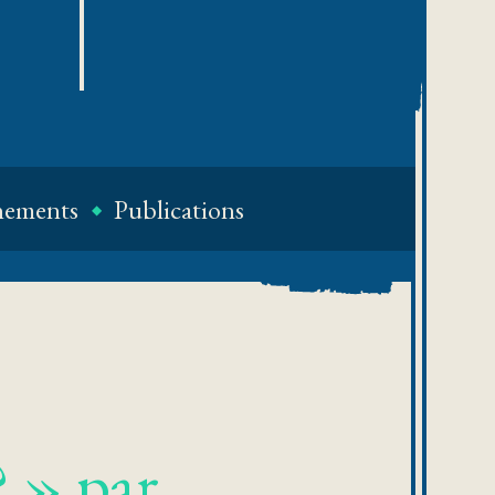
nements
Publications
? » par