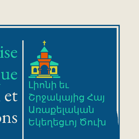
ise
que
Լիոնի եւ
 et
Շրջակայից Հայ
Առաքելական
ons
Եկեղեցւոյ Ծուխ