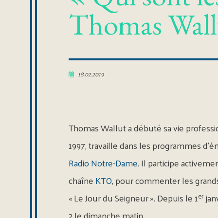
Thomas Wall
18.02.2019
Thomas Wallut a débuté sa vie professio
1997, travaille dans les programmes d’émi
Radio Notre-Dame
. Il participe activem
chaîne
KTO
, pour commenter les grands 
er
« Le Jour du Seigneur ». Depuis le 1
janv
2 le dimanche matin.