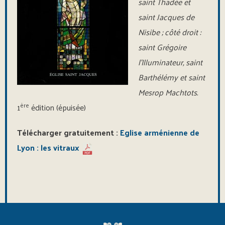
saint Thadée et
saint Jacques de
Nisibe ; côté droit :
saint Grégoire
l’Illuminateur, saint
Barthélémy et saint
Mesrop Machtots.
ère
1
édition (épuisée)
Télécharger gratuitement :
Eglise arménienne de
Lyon : les vitraux